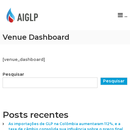
A
..
I
G
L
Venue Dashboard
P
[venue_dashboard]
Pesquisar
Pesquisar
Posts recentes
As importações de GLP na Colômbia aumentaram 112%, e a
taxa de câmbio consolida sua influência sobre o preço final