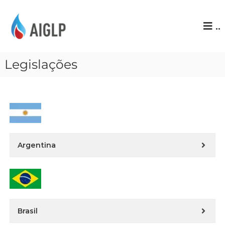
A
..
I
G
L
Legislações
P
Argentina
Brasil