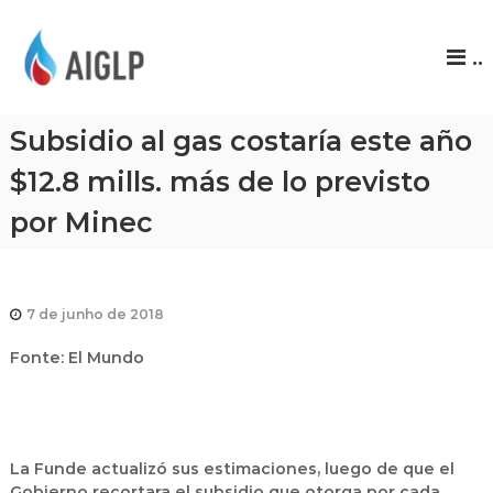
A
..
I
G
L
Subsidio al gas costaría este año
P
$12.8 mills. más de lo previsto
por Minec
7 de junho de 2018
Fonte: El Mundo
La Funde actualizó sus estimaciones, luego de que el
Gobierno recortara el subsidio que otorga por cada