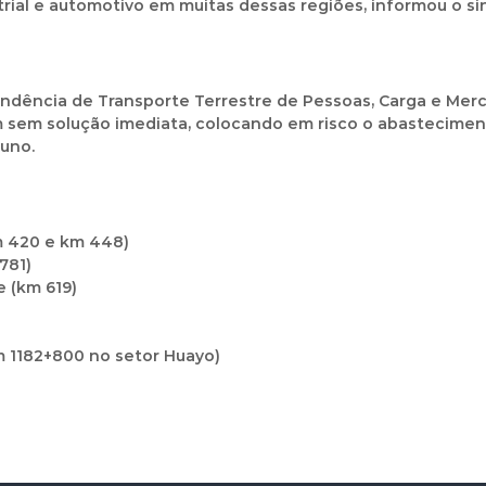
trial e automotivo em muitas dessas regiões, informou o si
ndência de Transporte Terrestre de Pessoas, Carga e Merc
am sem solução imediata, colocando em risco o abastecim
Puno.
km 420 e km 448)
781)
e (km 619)
m 1182+800 no setor Huayo)