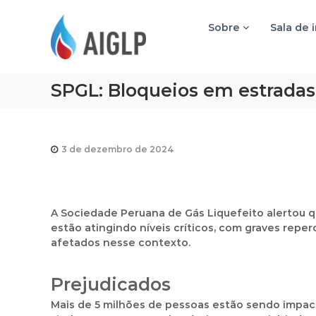
A
I
Sobre
Sala de 
G
L
P
SPGL: Bloqueios em estradas
3 de dezembro de 2024
A Sociedade Peruana de Gás Liquefeito alertou q
estão atingindo níveis críticos, com graves rep
afetados nesse contexto.
Prejudicados
Mais de 5 milhões de pessoas estão sendo impacta