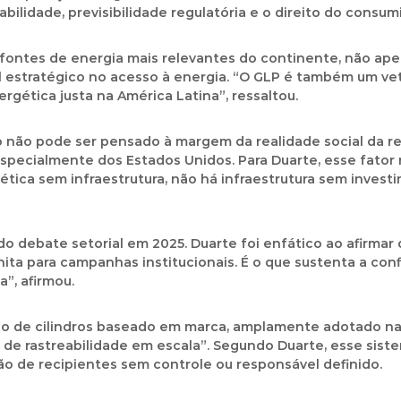
lidade, previsibilidade regulatória e o direito do consumid
ontes de energia mais relevantes do continente, não apen
l estratégico no acesso à energia. “O GLP é também um ve
rgética justa na América Latina”, ressaltou.
o não pode ser pensado à margem da realidade social da 
pecialmente dos Estados Unidos. Para Duarte, esse fator r
tica sem infraestrutura, não há infraestrutura sem invest
do debate setorial em 2025. Duarte foi enfático ao afirmar 
ita para campanhas institucionais. É o que sustenta a conf
”, afirmou.
o de cilindros baseado em marca, amplamente adotado na 
de rastreabilidade em escala”. Segundo Duarte, esse sist
ção de recipientes sem controle ou responsável definido.