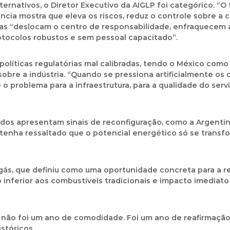
rnativos, o Diretor Executivo da AIGLP foi categórico. 
cia mostra que eleva os riscos, reduz o controle sobre a c
cas “deslocam o centro de responsabilidade, enfraquecem a
otocolos robustos e sem pessoal capacitado”.
líticas regulatórias mal calibradas, tendo o México como
 sobre a indústria. “Quando se pressiona artificialmente o
 o problema para a infraestrutura, para a qualidade do serv
dos apresentam sinais de reconfiguração, como a Argentin
tenha ressaltado que o potencial energético só se trans
gás, que definiu como uma oportunidade concreta para a re
 inferior aos combustíveis tradicionais e impacto imediat
5 não foi um ano de comodidade. Foi um ano de reafirmação
istóricos.