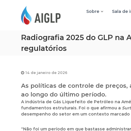
A
I
Sobre
Sala de 
G
L
P
Radiografia 2025 do GLP na A
regulatórios
14 de janeiro de 2026
As políticas de controle de preços,
ao longo do último período.
A indústria de Gás Liquefeito de Petróleo na Amé
fundamentos estruturais. Foi o que afirmou a
Sur
desempenho do setor em um contexto marcado po
“Não foi um período em que bastasse administrar 