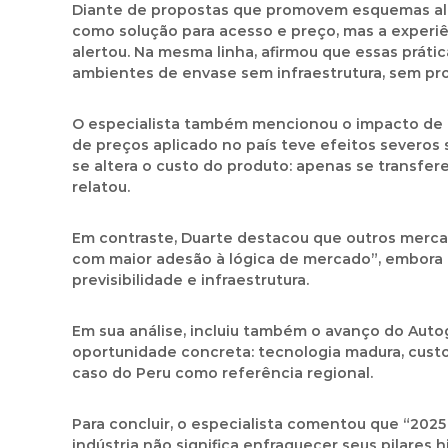
Diante de propostas que promovem esquemas alte
como solução para acesso e preço, mas a experiên
alertou. Na mesma linha, afirmou que essas práti
ambientes de envase sem infraestrutura, sem pr
O especialista também mencionou o impacto de po
de preços aplicado no país teve efeitos severos
se altera o custo do produto: apenas se transfere
relatou.
Em contraste, Duarte destacou que outros merca
com maior adesão à lógica de mercado”, embora 
previsibilidade e infraestrutura.
Em sua análise, incluiu também o avanço do Auto
oportunidade concreta: tecnologia madura, custo
caso do Peru como referência regional.
Para concluir, o especialista comentou que “202
indústria não significa enfraquecer seus pilares h