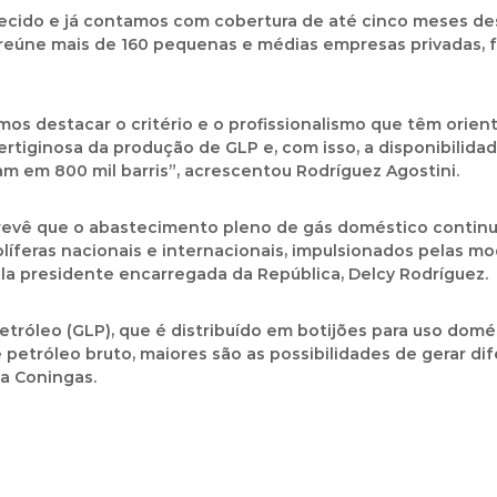
ido e já contamos com cobertura de até cinco meses dest
reúne mais de 160 pequenas e médias empresas privadas, f
s destacar o critério e o profissionalismo que têm orien
vertiginosa da produção de GLP e, com isso,
a disponibilida
ram em
800 mil barris
”, acrescentou Rodríguez Agostini.
prevê que
o abastecimento pleno de gás doméstico continu
líferas nacionais e internacionais, impulsionados pelas mo
a presidente encarregada da República, Delcy Rodríguez.
tróleo (GLP), que é distribuído em botijões para uso domé
 petróleo bruto, maiores são as possibilidades de gerar di
da Coningas.