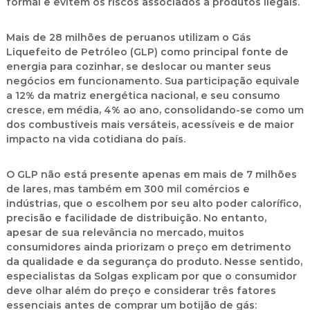
formal e evitem os riscos associados a produtos ilegais.
Mais de
28 milhões de peruanos
utilizam o
Gás
Liquefeito de Petróleo (GLP)
como principal fonte de
energia para cozinhar, se deslocar ou manter seus
negócios em funcionamento. Sua participação equivale
a
12% da matriz energética nacional
, e seu consumo
cresce, em média,
4% ao ano
, consolidando-se como um
dos combustíveis mais versáteis, acessíveis e de maior
impacto na vida cotidiana do país.
O GLP não está presente apenas em mais de
7 milhões
de lares
, mas também em
300 mil comércios e
indústrias
, que o escolhem por seu alto poder calorífico,
precisão e facilidade de distribuição. No entanto,
apesar de sua relevância no mercado, muitos
consumidores ainda priorizam o preço em detrimento
da qualidade e da segurança do produto. Nesse sentido,
especialistas da Solgas explicam por que o consumidor
deve olhar além do preço e considerar
três fatores
essenciais
antes de comprar um botijão de gás: