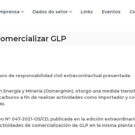
imprensa
Dados do setor
Links
Eventos
Co
comercializar GLP
ro de responsabilidad civil extracontractual presentada.
n Energía y Minería (Osinergmin), otorgó una medida transi
carburos a fin de realizar actividades como importador y c
as.
o Nº 047-2021-OS/CD, publicada en la edición extraordinari
actividades de comercialización de GLP en la misma planta de