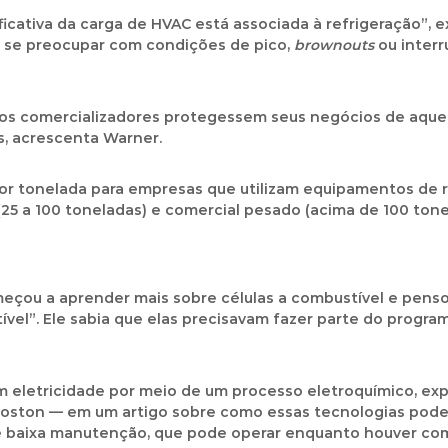
ficativa da carga de HVAC está associada à refrigeração”,
sa se preocupar com condições de pico,
brownouts
ou interr
e os comercializadores protegessem seus negócios de aqu
s, acrescenta Warner.
r tonelada para empresas que utilizam equipamentos de 
(25 a 100 toneladas) e comercial pesado (acima de 100 tone
çou a aprender mais sobre células a combustível e penso
tível”. Ele sabia que elas precisavam fazer parte do pro
 eletricidade por meio de um processo eletroquímico, expl
Boston — em um artigo sobre como essas tecnologias podem
e baixa manutenção, que pode operar enquanto houver comb