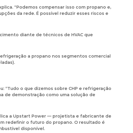
 explica. “Podemos compensar isso com propano e,
upções da rede. É possível reduzir esses riscos e
ecimento diante de técnicos de HVAC que
refrigeração a propano nos segmentos comercial
ladas).
u: “Tudo o que dizemos sobre CHP e refrigeração
grama de demonstração como uma solução de
ica a Upstart Power — projetista e fabricante de
 redefinir o futuro do propano. O resultado é
ustível disponível.