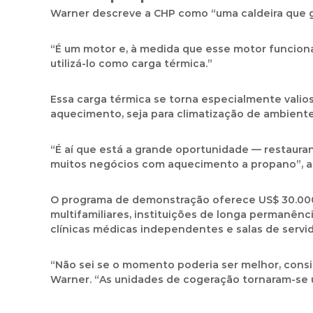
Warner descreve a CHP como “uma caldeira que ge
“É um motor e, à medida que esse motor funciona, 
utilizá-lo como carga térmica.”
Essa carga térmica se torna especialmente valio
aquecimento, seja para climatização de ambiente
“É aí que está a grande oportunidade — restaura
muitos negócios com aquecimento a propano”, acre
O programa de demonstração oferece US$ 30.000
multifamiliares, instituições de longa permanênc
clínicas médicas independentes e salas de servid
“Não sei se o momento poderia ser melhor, consid
Warner. “As unidades de cogeração tornaram-se 