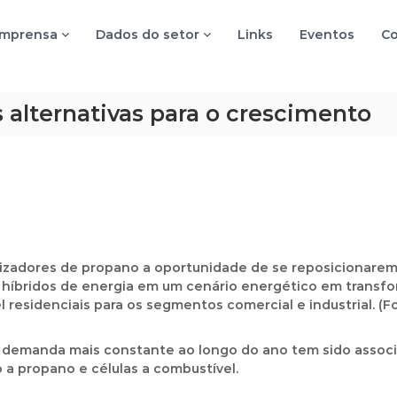
imprensa
Dados do setor
Links
Eventos
Co
 alternativas para o crescimento
lizadores de propano a oportunidade de se reposicionar
bridos de energia em um cenário energético em transfo
l residenciais para os segmentos comercial e industrial. (F
ma demanda mais constante ao longo do ano tem sido assoc
 a propano e células a combustível.