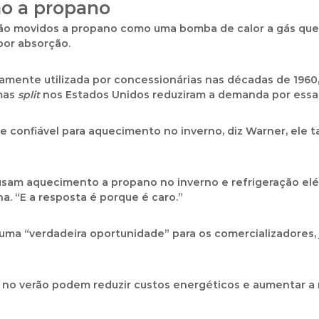
ão a propano
o movidos a propano como uma bomba de calor a gás que 
por absorção.
plamente utilizada por concessionárias nas décadas de 196
emas
split
nos Estados Unidos reduziram a demanda por essa 
 confiável para aquecimento no inverno, diz Warner, ele
usam aquecimento a propano no inverno e refrigeração elét
a. “E a resposta é porque é caro.”
uma “verdadeira oportunidade” para os comercializadores, 
no verão podem reduzir custos energéticos e aumentar a re