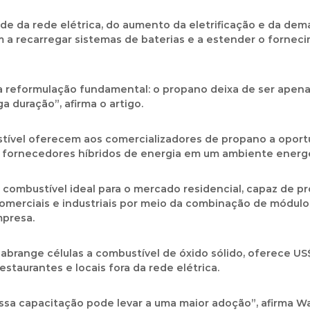
ade da rede elétrica, do aumento da eletrificação e da dem
am a recarregar sistemas de baterias e a estender o forne
ma reformulação fundamental: o propano deixa de ser apena
a duração”, afirma o artigo.
ustível oferecem aos comercializadores de propano a opo
 fornecedores híbridos de energia em um ambiente energ
combustível ideal para o mercado residencial, capaz de pr
comerciais e industriais por meio da combinação de módul
presa.
range células a combustível de óxido sólido, oferece US$ 
estaurantes e locais fora da rede elétrica.
sa capacitação pode levar a uma maior adoção”, afirma Wa