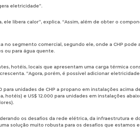
ra eletricidade”.
ele libera calor”, explica. “Assim, além de obter o compone
sa no segmento comercial, segundo ele, onde a CHP pode a
s ou para água quente.
ntes, hotéis, locais que apresentam uma carga térmica con
scenta. “Agora, porém, é possível adicionar eletricidade,
 para unidades de CHP a propano em instalações acima de
ia, hotéis) e US$ 12.000 para unidades em instalações aba
ores).
erando os desafios da rede elétrica, da infraestrutura e d
uma solução muito robusta para os desafios que estamos 