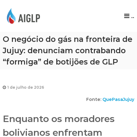
A
..
I
G
L
O negócio do gás na fronteira de
P
Jujuy: denunciam contrabando
“formiga” de botijões de GLP
1 de julho de 2026
Fonte:
QuePasaJujuy
Enquanto os moradores
bolivianos enfrentam