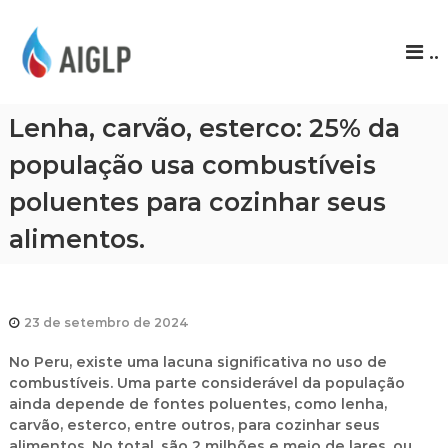
A
..
I
G
L
Lenha, carvão, esterco: 25% da
P
população usa combustíveis
poluentes para cozinhar seus
alimentos.
23 de setembro de 2024
No Peru, existe uma lacuna significativa no uso de
combustíveis. Uma parte considerável da população
ainda depende de fontes poluentes, como lenha,
carvão, esterco, entre outros, para cozinhar seus
alimentos. No total, são 2 milhões e meio de lares, ou