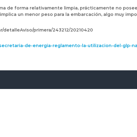
ema de forma relativamente limpia, prácticamente no pos
e implica un menor peso para la embarcación, algo muy impo
.ar/detalleAviso/primera/243212/20210420
-secretaria-de-energia-reglamento-la-utilizacion-del-glp-