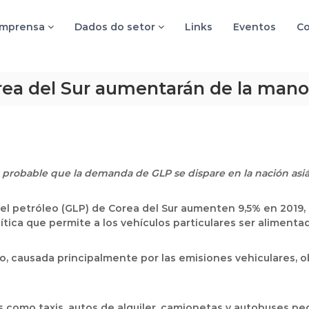
imprensa
Dados do setor
Links
Eventos
Co
ea del Sur aumentarán de la mano
 probable que la demanda de GLP se dispare en la nación asiá
del petróleo (GLP) de Corea del Sur aumenten 9,5% en 2019
ítica que permite a los vehículos particulares ser aliment
co, causada principalmente por las emisiones vehiculares, 
es como taxis, autos de alquiler, camionetas y autobuses 