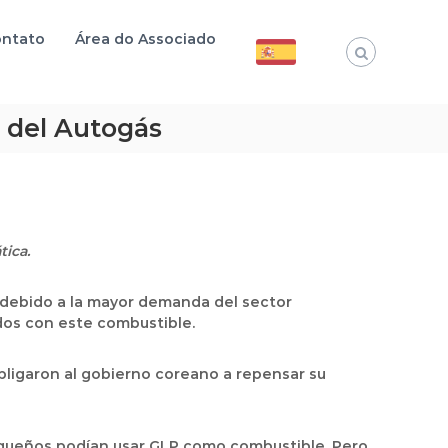
ntato
Área do Associado
 del Autogás
tica.
, debido a la mayor demanda del sector
ados con este combustible.
obligaron al gobierno coreano a repensar su
pequeños podían usar GLP como combustible. Pero