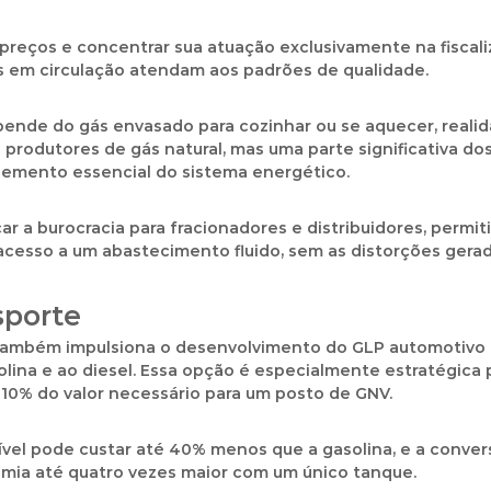
e preços e concentrar sua atuação exclusivamente na fisca
s em circulação atendam aos padrões de qualidade.
pende do gás envasado para cozinhar ou se aquecer, reali
is produtores de gás natural, mas uma parte significativa d
lemento essencial do sistema energético.
ar a burocracia para fracionadores e distribuidores, perm
cesso a um abastecimento fluido, sem as distorções gerad
sporte
a também impulsiona o desenvolvimento do GLP automotivo
ina e ao diesel. Essa opção é especialmente estratégica pa
10% do valor necessário para um posto de GNV.
tível pode custar até 40% menos que a gasolina, e a conver
omia até quatro vezes maior com um único tanque.