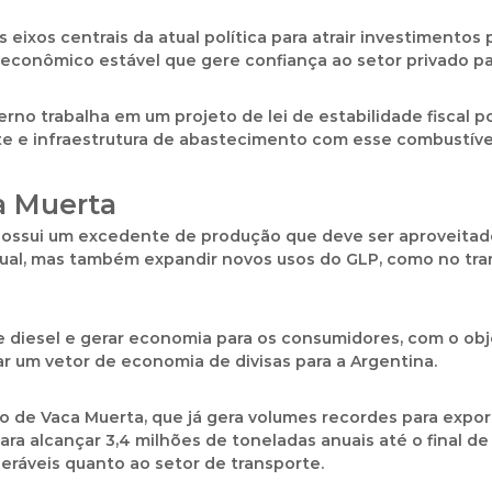
ixos centrais da atual política para atrair investimentos p
oeconômico estável que gere confiança ao setor privado para
rno trabalha em um projeto de lei de estabilidade fiscal po
te e infraestrutura de abastecimento com esse combustível
a Muerta
 possui um excedente de produção que deve ser aproveitad
ual, mas também expandir novos usos do GLP, como no tran
e diesel e gerar economia para os consumidores, com o obj
r um vetor de economia de divisas para a Argentina.
 de Vaca Muerta, que já gera volumes recordes para expor
a alcançar 3,4 milhões de toneladas anuais até o final de
neráveis quanto ao setor de transporte.