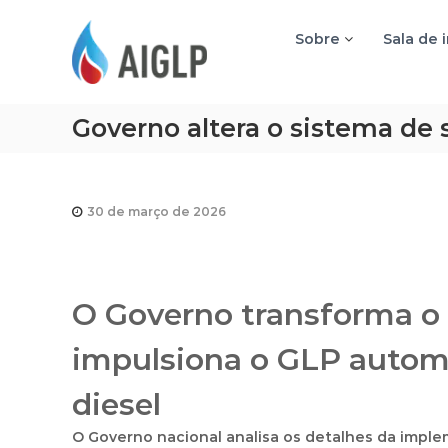
A
I
Sobre
Sala de 
G
L
P
Governo altera o sistema de 
30 de março de 2026
O Governo transforma o 
impulsiona o GLP automo
diesel
O Governo nacional analisa os detalhes da impl