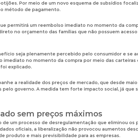
botijões. Por meio de um novo esquema de subsídios focaliz
 no método de pagamento.
ue permitirá um reembolso imediato no momento da compra,
 direto no orçamento das famílias que não possuem acesso 
efício seja plenamente percebido pelo consumidor e se ad
imediato no momento da compra por meio das carteiras digi
 foi explicado.
panhe a realidade dos preços de mercado, que desde maio 
s pelo governo. A medida tem forte impacto social, já que
cado sem preços máximos
ro de um processo de desregulamentação que eliminou os p
ados oficiais, a liberalização não provocou aumentos desco
de produto e mais previsibilidade para as empresas.