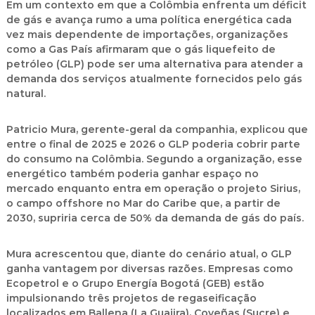
Em um contexto em que a Colômbia enfrenta um déficit
de gás e avança rumo a uma política energética cada
vez mais dependente de importações, organizações
como a Gas País afirmaram que o gás liquefeito de
petróleo (GLP) pode ser uma alternativa para atender a
demanda dos serviços atualmente fornecidos pelo gás
natural.
Patricio Mura, gerente-geral da companhia, explicou que
entre o final de 2025 e 2026 o GLP poderia cobrir parte
do consumo na Colômbia. Segundo a organização, esse
energético também poderia ganhar espaço no
mercado enquanto entra em operação o projeto Sirius,
o campo offshore no Mar do Caribe que, a partir de
2030, supriria cerca de 50% da demanda de gás do país.
Mura acrescentou que, diante do cenário atual, o GLP
ganha vantagem por diversas razões. Empresas como
Ecopetrol e o Grupo Energía Bogotá (GEB) estão
impulsionando três projetos de regaseificação
localizados em Ballena (La Guajira), Coveñas (Sucre) e