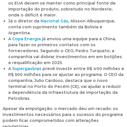
os
EUA devem se manter como principal fonte
de
importação do produto, sobretudo no Nordeste,
onde o déficit é maior.
Já o diretor da
Nacional Gás
, Alisson Albuquerque,
conta com suprimento também da
Bolívia e
Argentina
.
A
Copa Energia
já enviou uma equipe para a
China
,
para fazer os primeiros contatos com os
fornecedores. Segundo o CEO, Pedro Turqueto, a
companhia vai
dobrar investimentos
em em botijões
e requalificação em 2025.
A
Supergasbras
prevê
investir entre R$ 400 milhões e
R$ 500 milhões
para se ajustar ao programa. O CEO da
companhia, Julio Cardoso, destaca que o novo
terminal no Porto do Pecém (CE), vai ajudar a reduzir
a dependência da infraestrutura de importação da
Petrobras.
Apesar da empolgação, o mercado deu um recado: os
investimentos necessários para o sucesso do programa
podem ficar comprometidos com
alterações
regulatórias
.