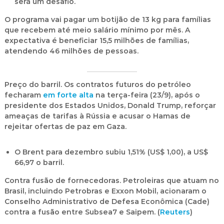
será um desafio.
O programa vai pagar um botijão de 13 kg para famílias
que recebem até meio salário mínimo por mês. A
expectativa é
beneficiar 15,5 milhões de famílias
,
atendendo 46 milhões de pessoas.
Preço do barril.
Os contratos futuros do petróleo
fecharam
em forte alta
na terça-feira (23/9), após o
presidente dos Estados Unidos, Donald Trump, reforçar
ameaças de tarifas à Rússia e acusar o Hamas de
rejeitar ofertas de paz em Gaza.
O Brent para dezembro subiu 1,51% (US$ 1,00), a
US$
66,97 o barril
.
Contra fusão de fornecedoras.
Petroleiras que atuam no
Brasil, incluindo Petrobras e Exxon Mobil, acionaram o
Conselho Administrativo de Defesa Econômica (Cade)
contra a fusão entre
Subsea7 e Saipem
. (
Reuters
)