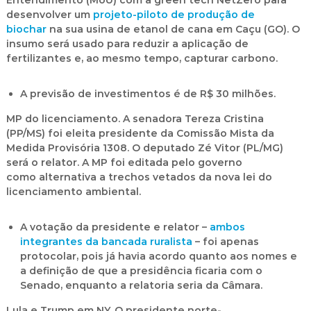
Entendimento (MoU) com a green tech NetZero para
desenvolver um
projeto-piloto de produção de
biochar
na sua usina de etanol de cana em Caçu (GO). O
insumo será usado para reduzir a
aplicação de
fertilizantes e, ao mesmo tempo, capturar carbono
.
A previsão de investimentos é de R$ 30 milhões.
MP do licenciamento.
A senadora Tereza Cristina
(PP/MS) foi eleita presidente da Comissão Mista da
Medida Provisória 1308. O deputado Zé Vitor (PL/MG)
será o relator. A MP foi editada pelo governo
como
alternativa a trechos vetados da nova lei do
licenciamento ambiental
.
A votação da presidente e relator –
ambos
integrantes da bancada ruralista
– foi apenas
protocolar, pois já havia acordo quanto aos nomes e
a definição de que a presidência ficaria com o
Senado, enquanto a relatoria seria da Câmara.
Lula e Trump em NY.
O presidente norte-