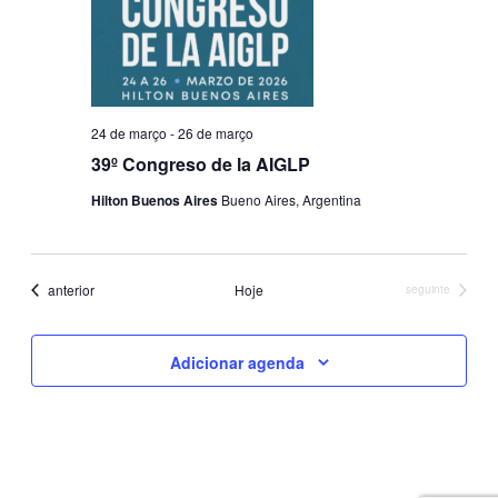
u
a
e
e
n
a
ç
i
t
d
o
ã
a
s
s
t
o
a
24 de março
-
26 de março
a
.
39º Congreso de la AIGLP
d
e
Hilton Buenos Aires
Bueno Aires, Argentina
o
n
v
i
Eventos
anterior
Hoje
Eventos
seguinte
a
s
v
Adicionar agenda
u
e
a
g
l