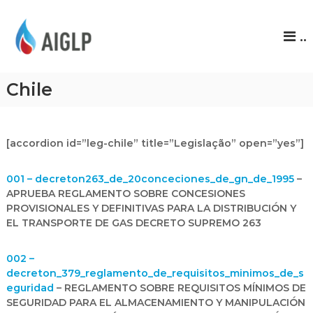
A
..
I
G
L
Chile
P
[accordion id=”leg-chile” title=”Legislação” open=”yes”]
001 – decreton263_de_20conceciones_de_gn_de_1995
–
APRUEBA REGLAMENTO SOBRE CONCESIONES
PROVISIONALES Y DEFINITIVAS PARA LA DISTRIBUCIÓN Y
EL TRANSPORTE DE GAS DECRETO SUPREMO 263
002 –
decreton_379_reglamento_de_requisitos_minimos_de_s
eguridad
– REGLAMENTO SOBRE REQUISITOS MÍNIMOS DE
SEGURIDAD PARA EL ALMACENAMIENTO Y MANIPULACIÓN