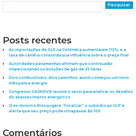
Pesquisar
Posts recentes
As importações de GLP na Colômbia aumentaram 112%, e a
taxa de câmbio consolida sua influência sobre o preço final
Autoridades panamenhas afirmam que continuarão
inspecionando os botijões de gás de 25 libras
Dois combustíveis, dois caminhos: assim começou um novo
mês para a energia
Congresso GASNOVA reunirá o setor para analizar os desafios
do abastecimento energético
O ex-ministro Ríos sugere “focalizar” o subsídio ao GLP e
alerta que seu preço pode ultrapassar Bs 100
Comentários