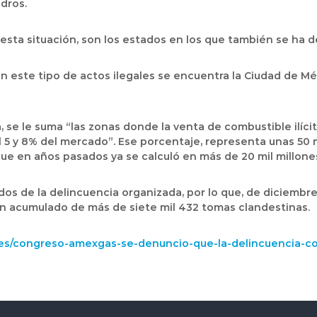
dros.
sta situación, son los estados en los que también se ha d
n este tipo de actos ilegales se encuentra la Ciudad de Méx
a, se le suma “las zonas donde la venta de combustible ilíc
l 5 y 8% del mercado”. Ese porcentaje, representa unas 50
ue en años pasados ya se calculó en más de 20 mil millone
os de la delincuencia organizada, por lo que, de diciembre
n acumulado de más de siete mil 432 tomas clandestinas.
les/congreso-amexgas-se-denuncio-que-la-delincuencia-co