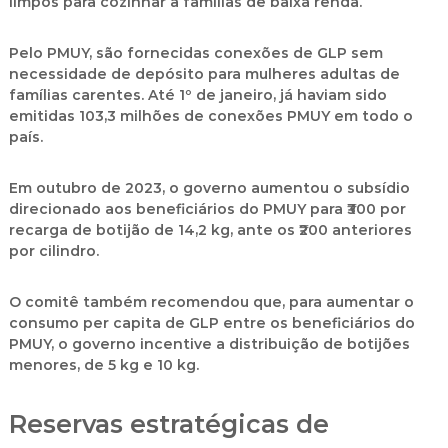
limpos para cozinhar
a famílias de baixa renda.
Pelo PMUY, são fornecidas
conexões de GLP sem
necessidade de depósito
para mulheres adultas de
famílias carentes. Até
1º de janeiro
, já haviam sido
emitidas
103,3 milhões de conexões PMUY
em todo o
país.
Em
outubro de 2023
, o governo aumentou o
subsídio
direcionado
aos beneficiários do PMUY para
₹300 por
recarga de botijão de 14,2 kg
, ante os
₹200 anteriores
por cilindro
.
O comitê também recomendou que, para
aumentar o
consumo per capita de GLP
entre os beneficiários do
PMUY, o governo incentive a
distribuição de botijões
menores, de 5 kg e 10 kg
.
Reservas estratégicas de