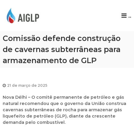
A
..
I
G
L
Comissão defende construção
P
de cavernas subterrâneas para
armazenamento de GLP
21 de março de 2025
Nova Délhi
– O comitê permanente de petróleo e gás
natural recomendou que o governo da União construa
cavernas subterrâneas de rocha
para armazenar
gás
liquefeito de petróleo (GLP)
, diante da crescente
demanda pelo combustível.