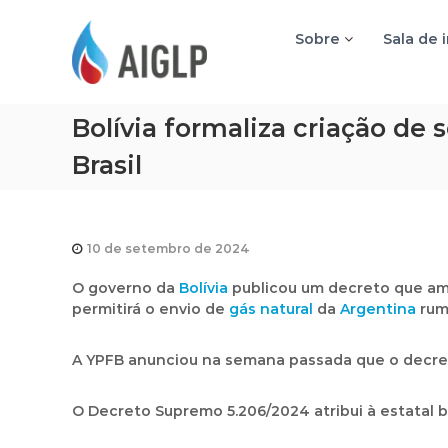
A
I
Sobre
Sala de 
G
L
P
Bolívia formaliza criação de 
Brasil
10 de setembro de 2024
O governo da
Bolívia
publicou um decreto que am
permitirá o envio de
gás natural
da
Argentina
rumo
A YPFB anunciou na semana passada que o decret
O Decreto Supremo 5.206/2024 atribui à estatal b