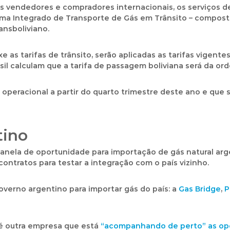
aos vendedores e compradores internacionais, os serviços 
tema Integrado de Transporte de Gás em Trânsito – compost
ansboliviano.
xe as tarifas de trânsito, serão aplicadas as tarifas vigen
sil calculam que a tarifa de passagem boliviana será da o
 operacional a partir do quarto trimestre deste ano
e que s
tino
janela de oportunidade para importação de gás natural ar
contratos para testar a integração com o país vizinho.
overno argentino para importar gás do país: a
Gas Bridge
,
P
 é outra empresa que está
“acompanhando de perto” as opo