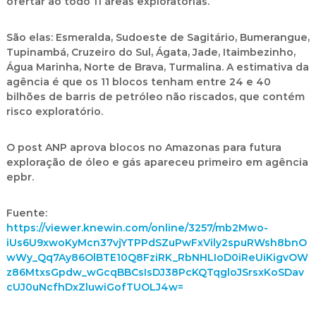
ofertar ao todo 11 áreas exploratórias.
São elas: Esmeralda, Sudoeste de Sagitário, Bumerangue,
Tupinambá, Cruzeiro do Sul, Ágata, Jade, Itaimbezinho,
Água Marinha, Norte de Brava, Turmalina. A estimativa da
agência é que os 11 blocos tenham entre 24 e 40
bilhões de barris de petróleo não riscados, que contém
risco exploratório.
O post ANP aprova blocos no Amazonas para futura
exploração de óleo e gás apareceu primeiro em agência
epbr.
Fuente:
https://viewer.knewin.com/online/3257/mb2Mwo-
iUs6U9xwoKyMcn37vjYTPPdSZuPwFxVily2spuRWsh8bnO
wWy_Qq7Ay86OlBTE10Q8FziRK_RbNHLIoD0iReUiKigvOW
z86MtxsGpdw_wGcqBBCsIsDJ38PcKQTqgloJSrsxKoSDav
cUJ0uNcfhDxZluwiGofTUOLJ4w=