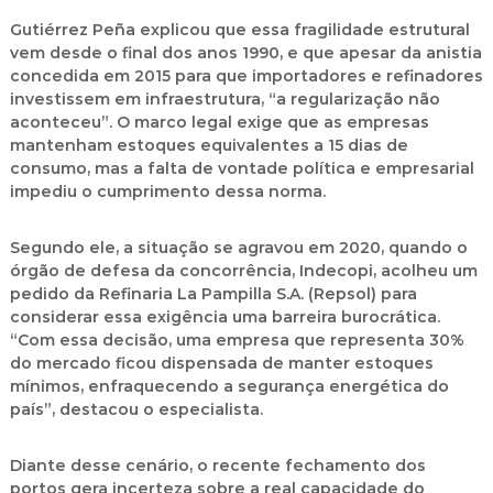
Gutiérrez Peña explicou que essa fragilidade estrutural
vem desde o final dos anos 1990
, e que apesar da anistia
concedida em 2015 para que importadores e refinadores
investissem em infraestrutura, “a regularização não
aconteceu”. O marco legal exige que as empresas
mantenham estoques equivalentes a
15 dias de
consumo
, mas a
falta de vontade política e empresarial
impediu o cumprimento
dessa norma.
Segundo ele, a situação se agravou em 2020, quando o
órgão de defesa da concorrência,
Indecopi
, acolheu um
pedido da
Refinaria La Pampilla S.A. (Repsol)
para
considerar essa exigência uma
barreira burocrática
.
“Com essa decisão, uma empresa que representa
30%
do mercado
ficou
dispensada de manter estoques
mínimos
, enfraquecendo a segurança energética do
país”, destacou o especialista.
Diante desse cenário, o recente fechamento dos
portos gera
incerteza sobre a real capacidade do