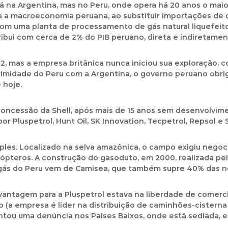
á na Argentina, mas no Peru, onde opera há 20 anos o mai
 macroeconomia peruana, ao substituir importações de die
l com uma planta de processamento de gás natural liquefei
ibui com cerca de 2% do PIB peruano, direta e indiretamen
2, mas a empresa britânica nunca iniciou sua exploração,
oximidade do Peru com a Argentina, o governo peruano obr
 hoje.
 concessão da Shell, após mais de 15 anos sem desenvolvime
 Pluspetrol, Hunt Oil, SK Innovation, Tecpetrol, Repsol e
ples. Localizado na selva amazônica, o campo exigiu nego
icópteros. A construção do gasoduto, em 2000, realizada pe
e gás do Peru vem de Camisea, que também supre 40% das n
antagem para a Pluspetrol estava na liberdade de comercial
(a empresa é líder na distribuição de caminhões-cisterna d
ntou uma denúncia nos Países Baixos, onde está sediada, e 