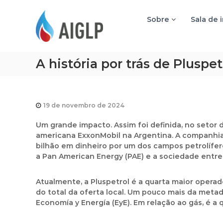
A
I
Sobre
Sala de 
G
L
P
A história por trás de Pluspe
19 de novembro de 2024
Um grande impacto. Assim foi definida, no setor d
americana ExxonMobil na Argentina. A companhia, 
bilhão em dinheiro por um dos campos petrolífe
a Pan American Energy (PAE) e a sociedade entre 
Atualmente, a Pluspetrol é a quarta maior operado
do total da oferta local. Um pouco mais da meta
Economía y Energía (EyE). Em relação ao gás, é a