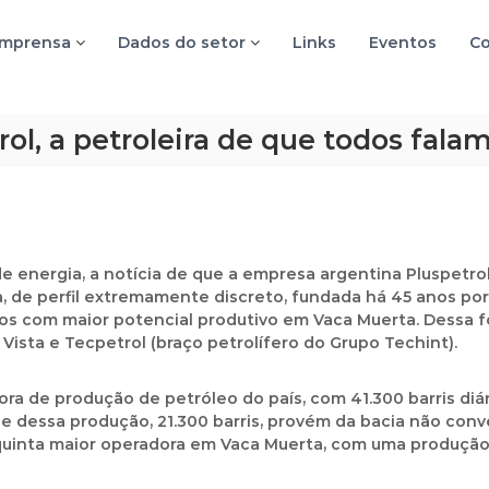
imprensa
Dados do setor
Links
Eventos
Co
trol, a petroleira de que todos fal
e energia, a notícia de que a empresa argentina Pluspetrol 
de perfil extremamente discreto, fundada há 45 anos por L
ros com maior potencial produtivo em Vaca Muerta. Dessa 
Vista e Tecpetrol (braço petrolífero do Grupo Techint).
ra de produção de petróleo do país, com 41.300 barris diár
de dessa produção, 21.300 barris, provém da bacia não con
 quinta maior operadora em Vaca Muerta, com uma produção 