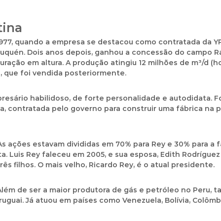
tina
1977, quando a empresa se destacou como contratada da Y
uquén. Dois anos depois, ganhou a concessão do campo 
uração em altura. A produção atingiu 12 milhões de m³/d (h
, que foi vendida posteriormente.
presário habilidoso, de forte personalidade e autodidata
a, contratada pelo governo para construir uma fábrica na p
 As ações estavam divididas em 70% para Rey e 30% para a fa
sta. Luis Rey faleceu em 2005, e sua esposa, Edith Rodríguez
 filhos. O mais velho, Ricardo Rey, é o atual presidente.
 Além de ser a maior produtora de gás e petróleo no Peru
ruguai. Já atuou em países como Venezuela, Bolívia, Colômbia