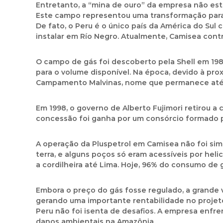
Entretanto, a “mina de ouro” da empresa não est
Este campo representou uma transformação para a
De fato, o Peru é o único país da América do Su
instalar em Río Negro. Atualmente, Camisea contr
O campo de gás foi descoberto pela Shell em 198
para o volume disponível. Na época, devido à pr
Campamento Malvinas, nome que permanece até
Em 1998, o governo de Alberto Fujimori retirou a
concessão foi ganha por um consórcio formado por
A operação da Pluspetrol em Camisea não foi sim
terra, e alguns poços só eram acessíveis por hel
a cordilheira até Lima. Hoje, 96% do consumo d
Embora o preço do gás fosse regulado, a grande v
gerando uma importante rentabilidade no projeto 
Peru não foi isenta de desafios. A empresa enfre
danos ambientais na Amazônia.