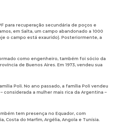
PF para recuperação secundária de poços e
Ramos, em Salta, um campo abandonado a 1000
oje o campo está exaurido). Posteriormente, a
. Formado como engenheiro, também foi sócio da
rovíncia de Buenos Aires. Em 1973, vendeu sua
mília Poli. No ano passado, a família Poli vendeu
 – considerada a mulher mais rica da Argentina –
, também tem presença no Equador, com
, Costa do Marfim, Argélia, Angola e Tunísia.