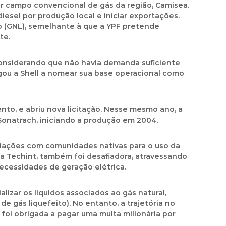
or campo convencional de gás da região, Camisea.
sel por produção local e iniciar exportações.
to (GNL), semelhante à que a YPF pretende
te.
 considerando que não havia demanda suficiente
igou a Shell a nomear sua base operacional como
nto, e abriu nova licitação. Nesse mesmo ano, a
 Sonatrach, iniciando a produção em 2004.
ciações com comunidades nativas para o uso da
la Techint, também foi desafiadora, atravessando
ecessidades de geração elétrica.
izar os líquidos associados ao gás natural,
e gás liquefeito). No entanto, a trajetória no
foi obrigada a pagar uma multa milionária por