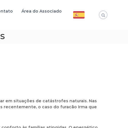
ntato
Área do Associado
IS
 em situações de catástrofes naturais. Nas
is recentemente, o caso do furacão Irma que
conforto às famílias atingidas. O energético,