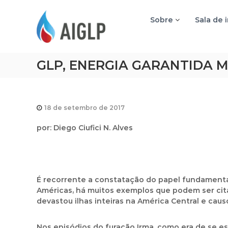
A
I
Sobre
Sala de 
G
L
P
GLP, ENERGIA GARANTIDA 
18 de setembro de 2017
por: Diego Ciufici N. Alves
É recorrente a constatação do papel fundamenta
Américas, há muitos exemplos que podem ser cita
devastou ilhas inteiras na América Central e caus
Nos episódios do furacão Irma, como era de se es