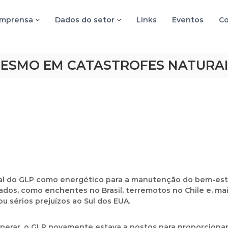
imprensa
Dados do setor
Links
Eventos
Co
MESMO EM CATASTROFES NATURA
l do GLP como energético para a manutenção do bem-estar
dos, como enchentes no Brasil, terremotos no Chile e, ma
ou sérios prejuízos ao Sul dos EUA.
perar, o GLP novamente estava a postos para proporcionar 