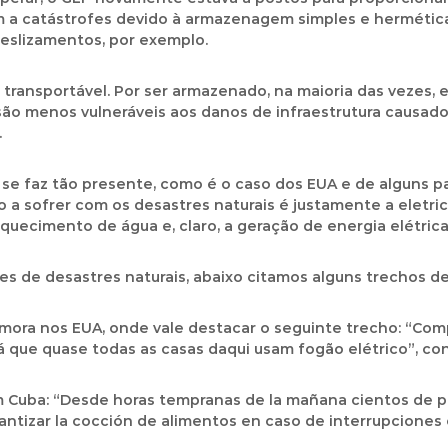
m a catástrofes devido à armazenagem simples e hermética
eslizamentos, por exemplo.
 transportável. Por ser armazenado, na maioria das vezes
são menos vulneráveis aos danos de infraestrutura causados 
.
 se faz tão presente, como é o caso dos EUA e de alguns p
 a sofrer com os desastres naturais é justamente a eletri
quecimento de água e, claro, a geração de energia elétric
s de desastres naturais, abaixo citamos alguns trechos de
e mora nos EUA, onde vale destacar o seguinte trecho: “Com
á que quase todas as casas daqui usam fogão elétrico”, con
em Cuba: “Desde horas tempranas de la mañana cientos de 
antizar la cocción de alimentos en caso de interrupciones 