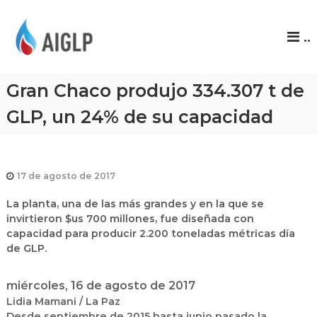
A
..
I
G
L
Gran Chaco produjo 334.307 t de
P
GLP, un 24% de su capacidad
17 de agosto de 2017
La planta, una de las más grandes y en la que se
invirtieron $us 700 millones, fue diseñada con
capacidad para producir 2.200 toneladas métricas día
de GLP.
miércoles, 16 de agosto de 2017
Lidia Mamani / La Paz
Desde septiembre de 2015 hasta junio pasado la