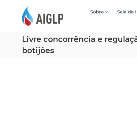
A
I
Sobre
Sala de 
G
L
P
Livre concorrência e regula
botijões