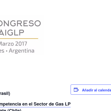
Añadir al calenda
asil)
petencia en el Sector de Gas LP
ate (Chile)