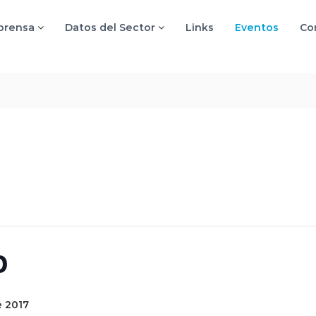
 prensa
Datos del Sector
Links
Eventos
Co
o
e 2017