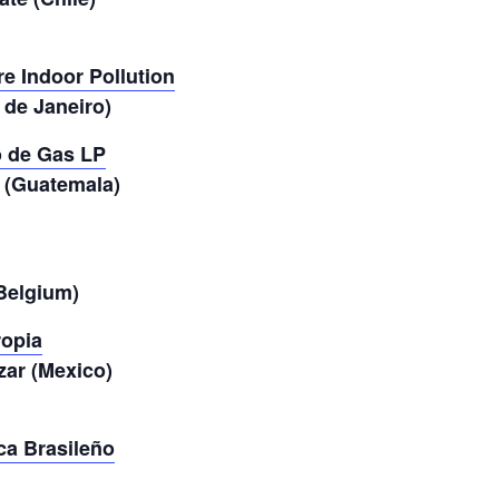
re Indoor Pollution
 de Janeiro)
o de Gas LP
 (Guatemala)
Belgium)
ropia
zar (Mexico)
ca Brasileño