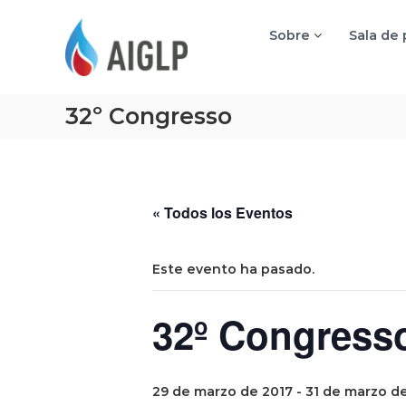
A
I
Sobre
Sala de
G
L
P
32º Congresso
« Todos los Eventos
Este evento ha pasado.
32º Congress
29 de marzo de 2017
-
31 de marzo d