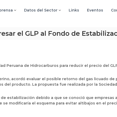
 prensa
Datos del Sector
Links
Eventos
Co
esar el GLP al Fondo de Estabiliza
dad Peruana de Hidrocarburos para reducir el precio del GLP
 Merino, acordó evaluar el posible retorno del gas licuado de
ios del producto. La propuesta fue realizada por la Socieda
do de estabilización debido a que se conoció que empresas 
e se modificaría el esquema para evitar altibajos en el pre