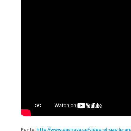
Fonte:
http://www.gasnova.co/video-el-gas-lp-un