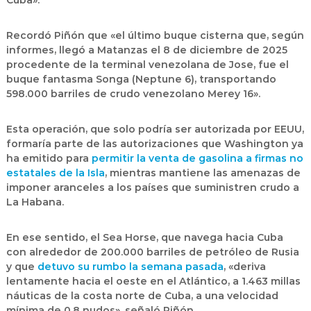
Cuba».
Recordó Piñón que «el último buque cisterna que, según
informes, llegó a Matanzas el 8 de diciembre de 2025
procedente de la terminal venezolana de Jose, fue el
buque fantasma Songa (Neptune 6), transportando
598.000 barriles de crudo venezolano Merey 16».
Esta operación, que solo podría ser autorizada por EEUU
,
formaría parte de las autorizaciones que Washington ya
ha emitido para
permitir la venta de gasolina a firmas no
estatales de la Isla
, mientras mantiene las amenazas de
imponer aranceles a los países que suministren crudo a
La Habana.
En ese sentido, el
Sea Horse
, que navega hacia Cuba
con alrededor de 200.000 barriles de petróleo de Rusia
y que
detuvo su rumbo la semana pasada
, «deriva
lentamente hacia el oeste en el Atlántico, a 1.463 millas
náuticas de la costa norte de Cuba, a una velocidad
mínima de 0.8 nudos», señaló Piñón.