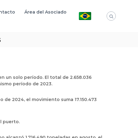
ntacto
Área del Asociado
s
 un solo período. El total de 2.658.036
mismo período de 2023.
do de 2024, el movimiento suma 17.150.473
l puerto.
po alcanzó 1.716.490 toneladas en agosto, el