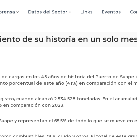
 prensa
Datos del Sector
Links
Eventos
Co
ento de su historia en un solo me
de cargas en los 45 años de historia del Puerto de Suape en
nto porcentual de este año (41%) en comparación con el 
gistro, cuando alcanzó 2.534.528 toneladas. En el acumula
3% en comparación con 2023.
 Suape y representan el 65,5% de todo lo que se mueve en e
como combustibles, GLP, crudo y otros. El total de este gru