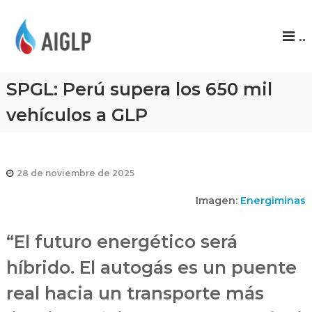
A
..
I
G
L
SPGL: Perú supera los 650 mil
P
vehículos a GLP
28 de noviembre de 2025
Imagen:
Energiminas
“El futuro energético será
híbrido. El autogás es un puente
real hacia un transporte más