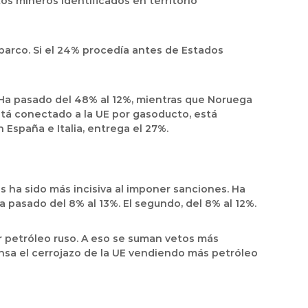
ctos mineros identificados en territorio
n barco. Si el 24% procedía antes de Estados
m. Ha pasado del 48% al 12%, mientras que Noruega
está conectado a la UE por gasoducto, está
 España e Italia, entrega el 27%.
 ha sido más incisiva al imponer sanciones. Ha
 pasado del 8% al 13%. El segundo, del 8% al 12%.
rar petróleo ruso. A eso se suman vetos más
ensa el cerrojazo de la UE vendiendo más petróleo