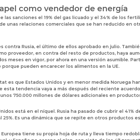
papel como vendedor de energía
las sanciones el 19% del gas licuado y el 34% de los fertil
ora de unas relaciones comerciales que se han reducido en o
s contra Rusia, el último de ellos aprobado en julio. Tambi
como proveedor, en contra del resto de productos, haya au
i dos meses en vigor, por ahora en una versión asumible. Par
le porque pueden encarecer los alimentos en la UE.
ostat es que Estados Unidos y en menor medida Noruega ha
ue esta tendencia vaya a más después del reciente acuerdo
unos 750.000 millones de dólares adicionales en productos
idos está en el níquel. Rusia ha pasado de cubrir el 41% d
 25%. Es una dinámica que se repite en otros productos es
ión Europea tiene su propia hoja de ruta y lleva tiempo redo