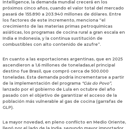
Intelligence, la
demanda mundial
crecerá en los
próximos cinco años, cuando
el valor total del mercado
pasará de 155.890 a 203.940 millones de dólares
. Entre
los factores de este incremento, menciona “el
crecimiento de las
materias primas petroquímicas
asiáticas
, los
programas de cocina rural
a gran escala en
India e Indonesia, y la continua
sustitución de
combustibles con alto contenido de azufre
”.
En cuanto a las
exportaciones argentinas
, que en 2025
ascendieron a
1,6 millones de toneladas
,el principal
destino fue
Brasil
, que compró cerca de
500.000
toneladas
. Esta demanda podría incrementarse a partir
de la implementación del
programa
“Gás do Povo”
,
lanzado por el gobierno de Lula en octubre del año
pasado con el objetivo de garantizar el acceso de la
población más vulnerable al
gas de cocina
(
garrafas de
GLP
).
La mayor novedad, en pleno conflicto en Medio Oriente,
llegó por el lado de la
India
,
segundo mayor importador