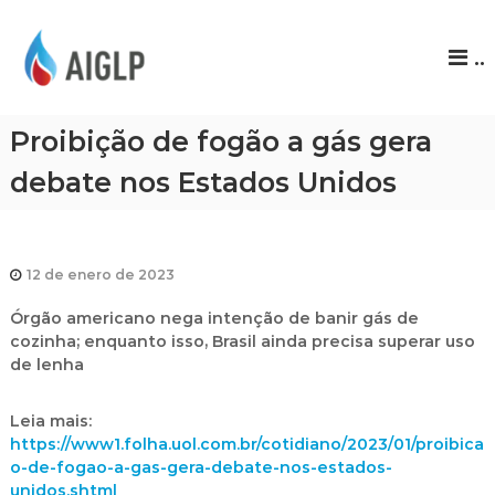
A
..
I
G
L
Proibição de fogão a gás gera
P
debate nos Estados Unidos
12 de enero de 2023
Órgão americano nega intenção de banir gás de
cozinha; enquanto isso, Brasil ainda precisa superar uso
de lenha
Leia mais:
https://www1.folha.uol.com.br/cotidiano/2023/01/proibica
o-de-fogao-a-gas-gera-debate-nos-estados-
unidos.shtml