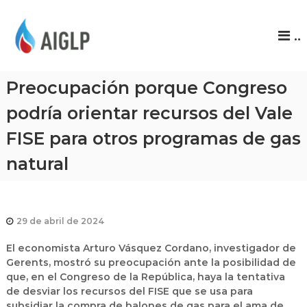
A
..
I
G
L
Preocupación porque Congreso
P
podría orientar recursos del Vale
FISE para otros programas de gas
natural
29 de abril de 2024
El economista Arturo Vásquez Cordano, investigador de
Gerents, mostró su preocupación ante la posibilidad de
que, en el Congreso de la República, haya la tentativa
de desviar los recursos del FISE que se usa para
subsidiar la compra de balones de gas para el ama de