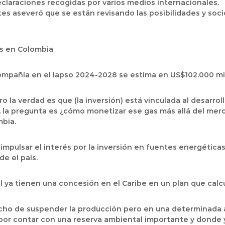
eclaraciones recogidas por varios medios internacionales.
rates aseveró que se están revisando las posibilidades y so
as en Colombia
compañía en el lapso 2024-2028 se estima en US$102.000 mi
ro la verdad es que (la inversión) está vinculada al desarro
, la pregunta es ¿cómo monetizar ese gas más allá del merc
mbia.
mpulsar el interés por la inversión en fuentes energética
e el país.
 ya tienen una concesión en el Caribe en un plan que calcu
cho de suspender la producción pero en una determinada á
por contar con una reserva ambiental importante y donde y