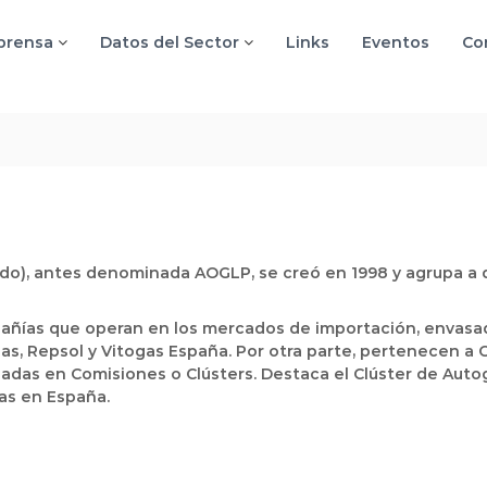
 prensa
Datos del Sector
Links
Eventos
Co
do), antes denominada AOGLP, se creó en 1998 y agrupa a d
pañías que operan en los mercados de importación, envasad
gas, Repsol y Vitogas España. Por otra parte, pertenecen a
rupadas en Comisiones o Clústers. Destaca el Clúster de Aut
as en España.