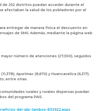
ad de 252 distritos puedan acceder durante el
e afectaban la salud de los pobladores por el
 para entregar de manera física el descuento en
a mensajes de SMS. Además, mediante la página web
l mayor número de atenciones (27,300), seguidos
1,378), Apurímac (8,670) y Huancavelica (6,317).
o, entre otras.
s comunidades rurales y rurales dispersas puedan
mbos del programa PAIS.
neficios-del-glp-tambos-832922.aspx