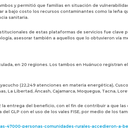
tambos y permitió que familias en situación de vulnerabilid
r a bajo costo los recursos contaminantes como la leña qu
ia sanitaria.
 institucionales de estas plataformas de servicios fue clave
cnología, asesorar también a aquellos que lo obtuvieron ví
culada, en 20 regiones. Los tambos en Huánuco registran e
acucho (22,249 atenciones en materia energética), Cusco (1
s, La Libertad, Áncash, Cajamarca, Moquegua, Tacna, Loret
la entrega del beneficio, con el fin de contribuir a que la
 del GLP con el uso de los vales FISE, por medio de los ta
mas-47000-personas-comunidades-rurales-accedieron-a-be