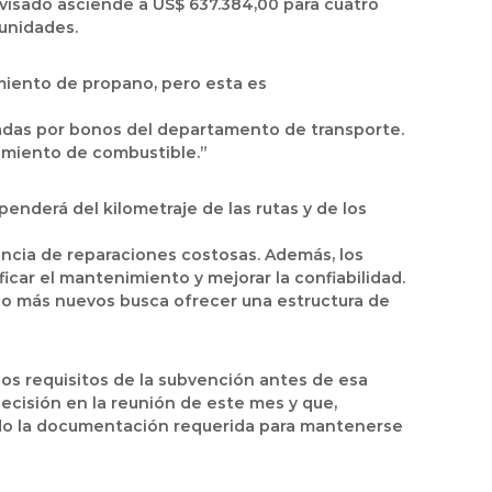
evisado asciende a
US$ 637.384,00
para
cuatro
 unidades.
cimiento de propano, pero esta es
ciadas por bonos del departamento de transporte.
imiento de combustible.”
nderá del kilometraje de las rutas y de los
uencia de reparaciones costosas. Además, los
car el mantenimiento y mejorar la confiabilidad.
no más nuevos busca ofrecer una estructura de
a los requisitos de la subvención antes de esa
decisión en la reunión de este mes y que,
do la documentación requerida para mantenerse