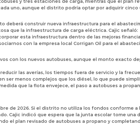
tobuses y tres estaciones de carga, mientras que el plan r
ada uno, aunque el distrito podría optar por adquirir cinco
trito deberá construir nueva infraestructura para el abaste
tosa
que la infraestructura de carga eléctrica. Cajic señaló:
corporar esta infraestructura dentro de las mejoras finan
sociarnos con la empresa local
Corrigan Oil
para el abastec
ivos
con los nuevos autobuses, aunque el monto exacto depe
ducir las averías, los tiempos fuera de servicio y la frec
 ser menos complejos que los diésel, lo que puede simplifi
edida que la flota envejece, el paso a autobuses a propa
bre de 2026
. Si el distrito no utiliza los fondos conforme 
do. Cajic indicó que espera que la junta escolar tome una 
ndo el plan revisado de autobuses a propano y completan