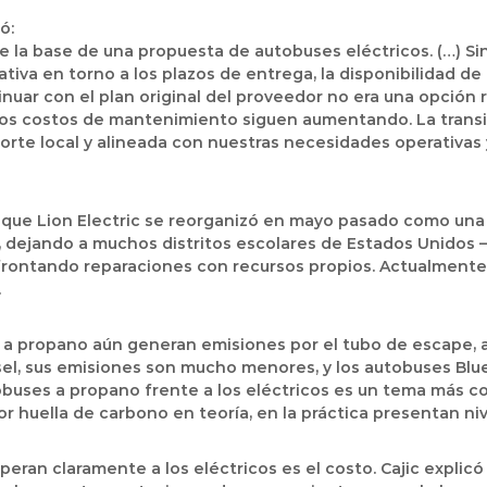
ó:
 la base de una propuesta de autobuses eléctricos. (…) Si
tiva en torno a los plazos de entrega, la disponibilidad de
inuar con el plan original del proveedor no era una opción r
 los costos de mantenimiento siguen aumentando. La trans
porte local y alineada con nuestras necesidades operativas
ya que Lion Electric se reorganizó en mayo pasado como u
, dejando a muchos distritos escolares de Estados Unidos
ontando reparaciones con recursos propios. Actualmente, 
.
 a propano aún generan emisiones por el tubo de escape, a 
el, sus emisiones son
mucho menores
, y los autobuses
Blu
obuses a propano frente a los eléctricos es un tema más c
 huella de carbono en teoría, en la práctica presentan nive
peran claramente a los eléctricos es el
costo
. Cajic explic