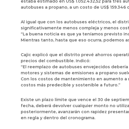
estaba estimado en
US$ 1.052.432,52
para tres au
autobuses a propano
, a un costo de
US$ 159.346
c
Al igual que con los autobuses eléctricos, el dis
significativamente menos compleja y menos cos
“La buena noticia es que ya teníamos previsto in
Mientras tanto, hasta que eso ocurra, podemos a
Cajic explicó que el distrito prevé
ahorros operat
precios del combustible. Indicó:
“El reemplazo de autobuses envejecidos debería re
motores y sistemas de emisiones a propano suelen
Con los costos de mantenimiento en aumento a m
costos más predecible y sostenible a futuro.”
Existe un
plazo límite
que vence el
30 de septiem
fecha, deberá devolver cualquier monto no utiliza
posteriormente, avanzarán con rapidez presenta
en regla y dentro del cronograma.