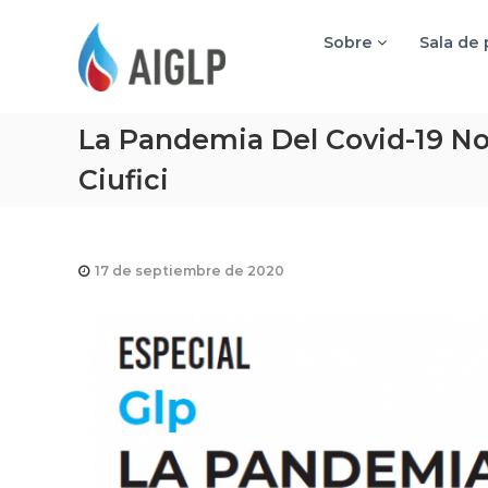
A
I
Sobre
Sala de
G
L
P
La Pandemia Del Covid-19 No
Ciufici
17 de septiembre de 2020