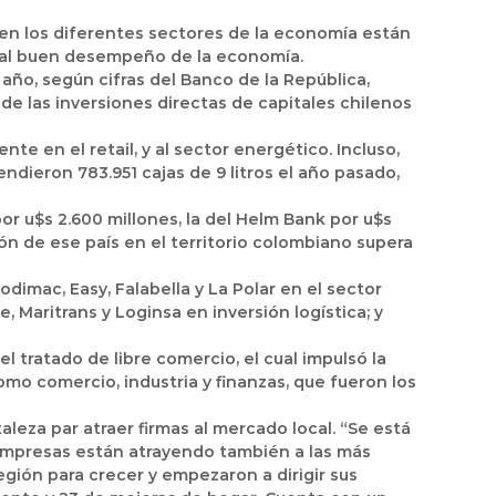
 en los diferentes sectores de la economía están
y al buen desempeño de la economía.
 año, según cifras del Banco de la República,
e las inversiones directas de capitales chilenos
te en el retail, y al sector energético. Incluso,
dieron 783.951 cajas de 9 litros el año pasado,
r u$s 2.600 millones, la del Helm Bank por u$s
sión de ese país en el territorio colombiano supera
imac, Easy, Falabella y La Polar en el sector
, Maritrans y Loginsa en inversión logística; y
tratado de libre comercio, el cual impulsó la
mo comercio, industria y finanzas, que fueron los
leza par atraer firmas al mercado local. “Se está
 empresas están atrayendo también a las más
gión para crecer y empezaron a dirigir sus