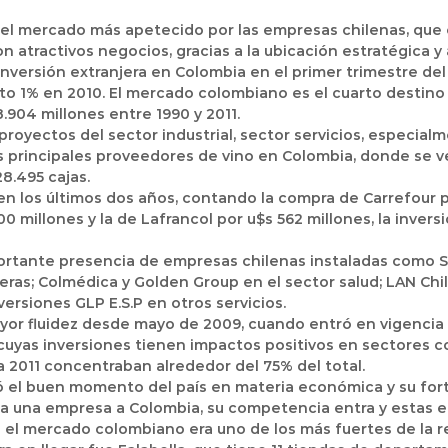
n el mercado más apetecido por las empresas chilenas, que
atractivos negocios, gracias a la ubicación estratégica 
inversión extranjera en Colombia en el primer trimestre del
o 1% en 2010. El mercado colombiano es el cuarto destino d
904 millones entre 1990 y 2011.
oyectos del sector industrial, sector servicios, especialmen
 principales proveedores de vino en Colombia, donde se ven
28.495 cajas.
en los últimos dos años, contando la compra de Carrefour po
00 millones y la de Lafrancol por u$s 562 millones, la inver
ortante presencia de empresas chilenas instaladas como Sod
ras; Colmédica y Golden Group en el sector salud; LAN Chile
nversiones
GLP
E.S.P en otros servicios.
r fluidez desde mayo de 2009, cuando entró en vigencia el 
uyas inversiones tienen impactos positivos en sectores co
a 2011 concentraban alrededor del 75% del total.
tó el buen momento del país en materia económica y su forta
ega una empresa a Colombia, su competencia entra y estas
e el mercado colombiano era uno de los más fuertes de la re