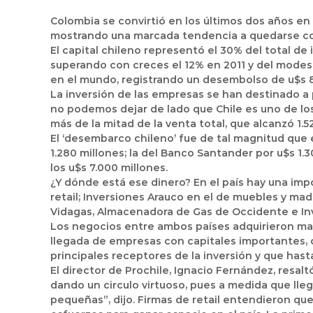
Colombia se convirtió en los últimos dos años e
mostrando una marcada tendencia a quedarse con 
El capital chileno representó el 30% del total de 
superando con creces el 12% en 2011 y del modest
en el mundo, registrando un desembolso de u$s 8.
La inversión de las empresas se han destinado a pr
no podemos dejar de lado que Chile es uno de los
más de la mitad de la venta total, que alcanzó 1.5
El ‘desembarco chileno’ fue de tal magnitud que 
1.280 millones; la del Banco Santander por u$s 1.3
los u$s 7.000 millones.
¿Y dónde está ese dinero? En el país hay una imp
retail; Inversiones Arauco en el de muebles y made
Vidagas, Almacenadora de Gas de Occidente e I
Los negocios entre ambos países adquirieron mayo
llegada de empresas con capitales importantes, c
principales receptores de la inversión y que hast
El director de Prochile, Ignacio Fernández, resal
dando un circulo virtuoso, pues a medida que ll
pequeñas”, dijo. Firmas de retail entendieron qu