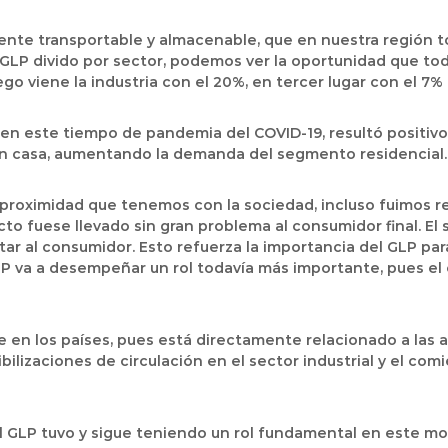
ilmente transportable y almacenable, que en nuestra regió
 GLP divido por sector, podemos ver la oportunidad que t
o viene la industria con el 20%, en tercer lugar con el 7% e
 en este tiempo de pandemia del COVID-19, resultó positivo
en casa, aumentando la demanda del segmento residencial.
 proximidad que tenemos con la sociedad, incluso fuimos r
ducto fuese llevado sin gran problema al consumidor final. E
r al consumidor. Esto refuerza la importancia del GLP para
LP va a desempeñar un rol todavía más importante, pues el
en los países, pues está directamente relacionado a las ac
ibilizaciones de circulación en el sector industrial y el co
 GLP tuvo y sigue teniendo un rol fundamental en este mo