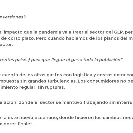
inversiones?
l impacto que la pandemia va a traer al sector del GLP, p
 de corto plazo. Pero cuando hablamos de los planos del me
ector.
entes países) para que llegue el gas a toda la población?
cuenta de los altos gastos con logística y costos extra c
impuesta sin grandes turbulencias. Los consumidores no pe
miento regular, sin rupturas.
ración, donde el sector se mantuvo trabajando sin interru
 a este nuevo escenario, donde hicieron los cambios neces
idores finales.