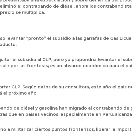
s se presentaba una especulación y sobre demanda del produ
liminó el contrabando de diésel, ahora los contrabandista
recio se multiplica.
uso levantar “pronto” el subsidio a las garrafas de Gas Li
oducto.
itar el subsidio al GLP, pero yo propondría levantar el subsi
salir por las fronteras; es un absurdo económico para el pa
ortar GLP. Según datos de su consultora, este año el país
á el próximo año.
bando de diésel y gasolina han migrado al contrabando de g
ntras que en países vecinos, especialmente en Perú, alcanza 
no a militarizar ciertos puntos fronterizos, liberar la impo