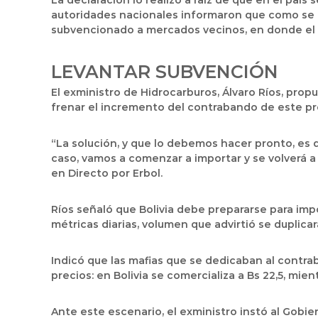
La declaración lo realizó a raíz de que en el paí
autoridades nacionales informaron que como se e
subvencionado a mercados vecinos, en donde el p
LEVANTAR SUBVENCIÓN
El exministro de Hidrocarburos, Álvaro Ríos, prop
frenar el incremento del contrabando de este pr
“La solución, y que lo debemos hacer pronto, es qu
caso, vamos a comenzar a importar y se volverá a 
en Directo por Erbol.
Ríos señaló que Bolivia debe prepararse para imp
métricas diarias, volumen que advirtió se duplicar
Indicó que las mafias que se dedicaban al contra
precios: en Bolivia se comercializa a Bs 22,5, mie
Ante este escenario, el exministro instó al Gobier