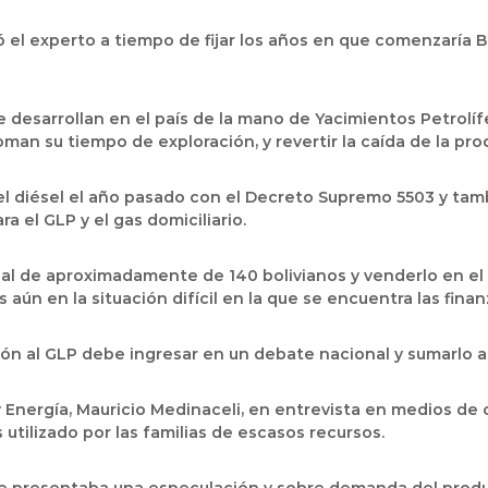
 el experto a tiempo de fijar los años en que comenzaría Bo
 desarrollan en el país de la mano de Yacimientos Petrolífe
an su tiempo de exploración, y revertir la caída de la produ
 el diésel el año pasado con el Decreto Supremo 5503 y tamb
a el GLP y el gas domiciliario.
al de aproximadamente de 140 bolivianos y venderlo en el m
ás aún en la situación difícil en la que se encuentra las fi
ión al GLP debe ingresar en un debate nacional y sumarlo a
 Energía, Mauricio Medinaceli, en entrevista en medios de 
 utilizado por las familias de escasos recursos.