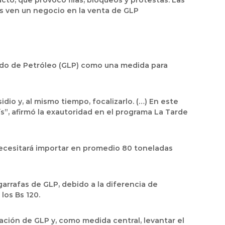
cto, que provocó filas, bloqueos y protestas. Las
s ven un negocio en la venta de GLP
cuado de Petróleo (GLP) como una medida para
dio y, al mismo tiempo, focalizarlo. (…) En este
ís”, afirmó la exautoridad en el programa La Tarde
 necesitará importar en promedio 80 toneladas
arrafas de GLP, debido a la diferencia de
los Bs 120.
rtación de GLP y, como medida central, levantar el