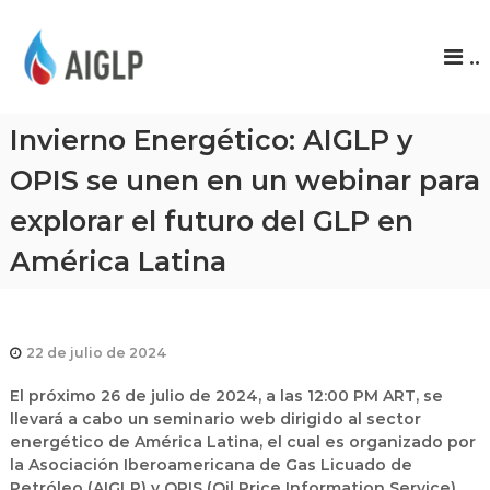
A
..
I
G
L
Invierno Energético: AIGLP y
P
OPIS se unen en un webinar para
explorar el futuro del GLP en
América Latina
22 de julio de 2024
El próximo 26 de julio de 2024, a las 12:00 PM ART, se
llevará a cabo un seminario web dirigido al sector
energético de América Latina, el cual es organizado por
la
Asociación Iberoamericana de Gas Licuado de
Petróleo (AIGLP)
y
OPIS (Oil Price Information Service)
.