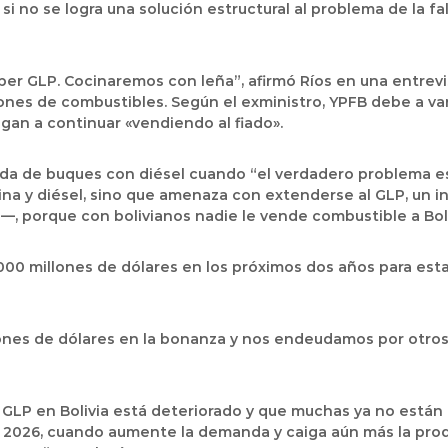
,
si no se logra una solución estructural al problema de la fa
ber GLP. Cocinaremos con leña”, afirmó Ríos en una entrevist
ones de combustibles. Según el exministro, Y
PFB debe a va
gan a continuar «vendiendo al fiado».
ada de buques con diésel cuando “
el verdadero problema es
lina y diésel, sino que amenaza con extenderse al GLP, un in
s—, porque con bolivianos nadie le vende combustible a Boli
.000 millones de dólares en los próximos dos años para estab
ones de dólares en la bonanza y nos endeudamos por otros 1
 GLP en Bolivia está deteriorado y que muchas ya no están 
 2026, cuando aumente la demanda y caiga aún más la prod