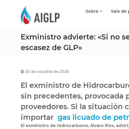
A
I
Sobre
Sala de
G
L
P
Exministro advierte: «Si no s
escasez de GLP»
20 de octubre de 2025
El exministro de Hidrocarburos
sin precedentes, provocada po
proveedores. Si la situación 
importar
gas licuado de pet
El exministro de Hidrocarburos, Álvaro Ríos, advirt