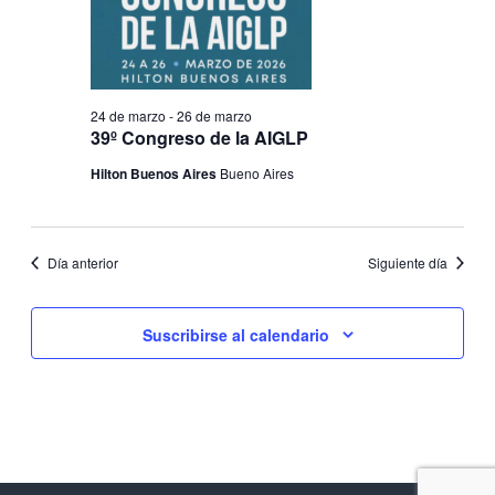
g
a
n
a
c
a
l
i
a
c
f
24 de marzo
-
26 de marzo
ó
e
39º Congreso de la AIGLP
i
c
n
Hilton Buenos Aires
Bueno Aires
h
ó
a
d
.
n
e
Día anterior
Siguiente día
v
d
i
Suscribirse al calendario
e
s
b
t
ú
a