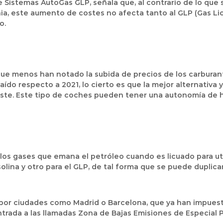
e Sistemas AutoGas GLP, señala que, al contrario de lo que
ia, este aumento de costes no afecta tanto al GLP (Gas Lic
o.
que menos han notado la subida de precios de los carburante
o respecto a 2021, lo cierto es que la mejor alternativa ya
ste. Este tipo de coches pueden tener una autonomía de h
os gases que emana el petróleo cuando es licuado para uti
lina y otro para el GLP, de tal forma que se puede duplica
 por ciudades como Madrid o Barcelona, que ya han impuest
trada a las llamadas Zona de Bajas Emisiones de Especial 