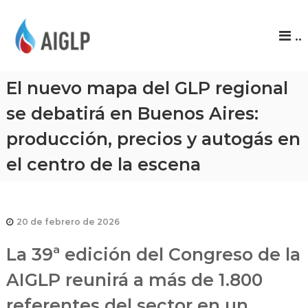
A
..
I
G
L
El nuevo mapa del GLP regional
P
se debatirá en Buenos Aires:
producción, precios y autogás en
el centro de la escena
20 de febrero de 2026
La 39ª edición del Congreso de la
AIGLP reunirá a más de 1.800
referentes del sector en un